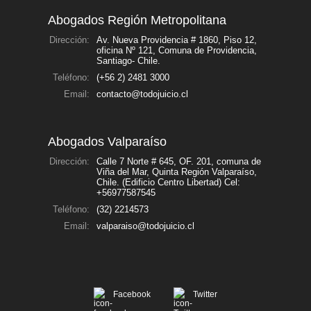
Contáctenos
Abogados Región Metropolitana
Dirección:
Av. Nueva Providencia # 1860, Piso 12,
Nuestra
oficina Nº 121, Comuna de Providencia,
Empresa
Santiago- Chile.
Teléfono:
(+56 2) 2481 3000
Noticias
Email:
contacto@todojuicio.cl
Abogados Valparaíso
Dirección:
Calle 7 Norte # 645, OF. 201, comuna de
Viña del Mar, Quinta Región Valparaíso,
Chile. (Edificio Centro Libertad) Cel:
+56977587545
Teléfono:
(32) 2214573
Email:
valparaiso@todojuicio.cl
Facebook
Twitter