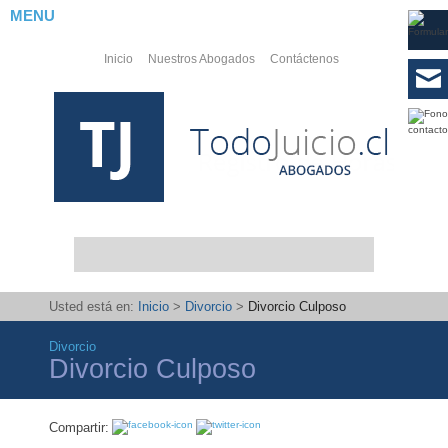
MENU
Inicio
Nuestros Abogados
Contáctenos
Usted está en:
Inicio
>
Divorcio
>
Divorcio Culposo
Divorcio
Divorcio Culposo
Abogados
Laborales
Compartir:
PYMES