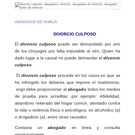
Abogados
Penales
ABOGADOS DE FAMILIA
Abogados
DIVORCIO CULPOSO
Civil
El
divorcio culposo
puede ser demandado por uno
Divorcio
de los cónyuges por falta imputable al otro. Quien ha
dado lugar a la causal no puede demandar el
divorcio
culposo
.
El
divorcio culposo
procede en los casos en que se
Abogados
de
ha infringido los deberes que impone el matrimonio,
Familia
ergo debe proporcionar al
abogado
todos los medios
de prueba para acreditar, por ejemplo: infidelidad,
abandono reiterado del hogar común, atentado contra
P.
Local
la vida o violencia física o psicológica, es alcoholico (a)
o drogadicto (a), entre otras causales.
Regiones
Contacta un
abogado
en línea y consulta
oportunamente
.