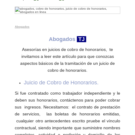
Abogados
Penales
Abogados
Abogados
Civil
Abogados
TJ
Divorcio
Asesorías en juicios de cobro de honorarios, te
invitamos a leer este artículo para que conozcas
Abogados
aspectos básicos de la tramitación de un juicio de
de
cobro de honorarios.
Familia
Juicio de Cobro de Honorarios.
P.
Local
Si fue contratado como trabajador independiente y le
deben sus honorarios, contáctenos para poder cobrar
Regiones
sus ingresos. Necesitamos: el contrato de prestación
de servicios, las boletas de honorarios emitidas,
Contáctenos
cualquier otro antecedentes escrito pruebe el vínculo
contractual, siendo importante que suministre nombres
Nuestra
completos, actividad o profesión y domicilio de los