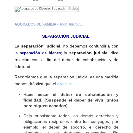
Abogados
Penales
ABOGADOS DE FAMILIA -
Todo Juicio.CL
Abogados
Civil
SEPARACIÓN JUDICIAL
La
separación judicial
, no debemos confundirla con
Divorcio
la
; la
separación judicial
dice
separación de bienes
relación con el fin del deber de cohabitación y de
Abogados
fidelidad.
de
Familia
Recordemos que la separación judicial es una medida
menos drástica que el
:
divorcio
P.
Local
Hace cesar el deber de cohabitación y
fidelidad. (Suspende el deber de vivir juntos
Regiones
pero siguen casados)
Deja subsistente todos los demás derechos y
Contáctenos
obligaciones recíprocos entre los cónyuges, por
ejemplo, el deber de socorro, el derecho de
Nuestra
alimentos y los derechos sucesorios. Sin